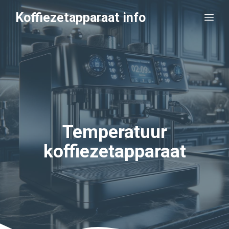
Ga
Koffiezetapparaat info
Me
naar
de
inhoud
Temperatuur
koffiezetapparaat