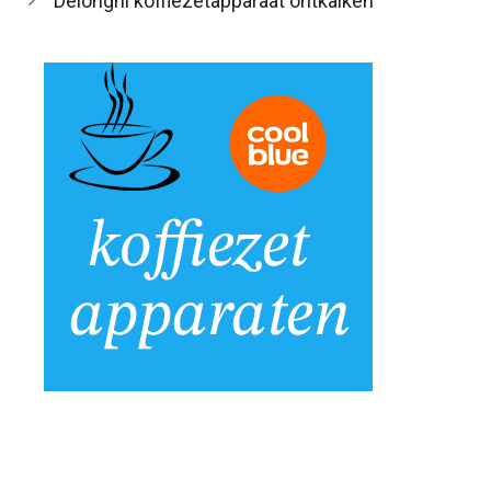
Delonghi koffiezetapparaat ontkalken