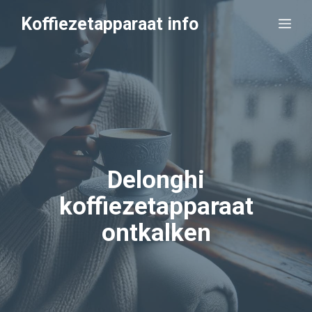
Ga
Koffiezetapparaat info
Me
naar
de
inhoud
Delonghi
koffiezetapparaat
ontkalken