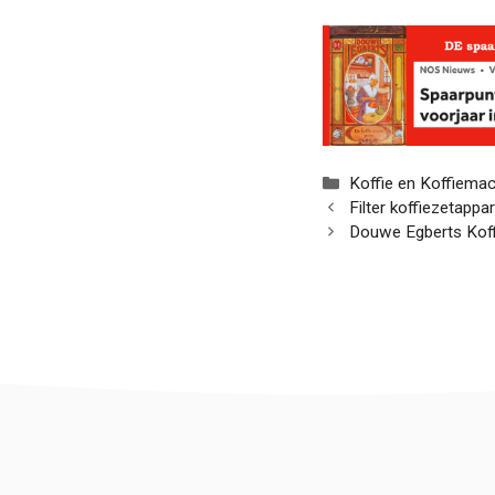
Categorieën
Koffie en Koffiema
Filter koffiezetappar
Douwe Egberts Koff