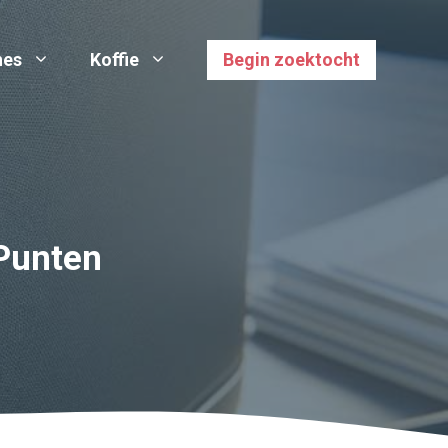
nes
Koffie
Begin zoektocht
Punten