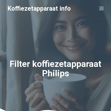
Ga
Koffiezetapparaat info
Me
naar
de
inhoud
Filter koffiezetapparaat
Philips