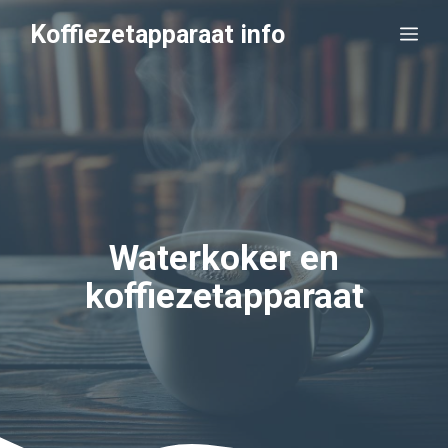
Ga
Koffiezetapparaat info
Me
naar
de
inhoud
Waterkoker en
koffiezetapparaat