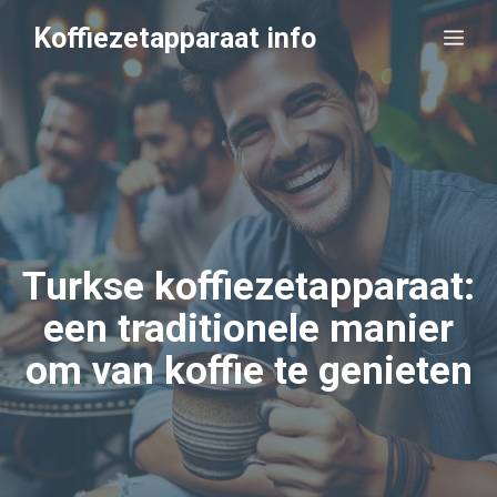
Ga
Koffiezetapparaat info
Me
naar
de
inhoud
Turkse koffiezetapparaat:
een traditionele manier
om van koffie te genieten