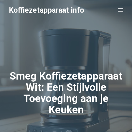
Ga
Koffiezetapparaat info
Me
naar
de
inhoud
Smeg Koffiezetapparaat
Wit: Een Stijlvolle
Toevoeging aan je
Keuken