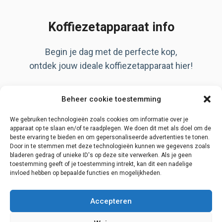
Koffiezetapparaat info
Begin je dag met de perfecte kop,
ontdek jouw ideale koffiezetapparaat hier!
Artikelen
Beheer cookie toestemming
Over ons
Privacy Policy
We gebruiken technologieën zoals cookies om informatie over je
apparaat op te slaan en/of te raadplegen. We doen dit met als doel om de
beste ervaring te bieden en om gepersonaliseerde advertenties te tonen.
Door in te stemmen met deze technologieën kunnen we gegevens zoals
bladeren gedrag of unieke ID's op deze site verwerken. Als je geen
Disclaimer
toestemming geeft of je toestemming intrekt, kan dit een nadelige
invloed hebben op bepaalde functies en mogelijkheden.
Contact
Begin zoektocht
Accepteren