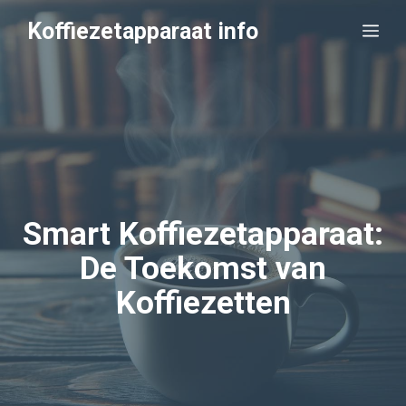
Ga
Koffiezetapparaat info
Me
naar
de
inhoud
Smart Koffiezetapparaat:
De Toekomst van
Koffiezetten