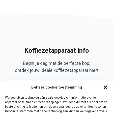
Koffiezetapparaat info
Begin je dag met de perfecte kop,
ontdek jouw ideale koffiezetapparaat hier!
Artikelen
Beheer cookie toestemming
Over ons
Privacy Policy
We gebruiken technologieën zoals cookies om informatie over je
apparaat op te slaan en/of te raadplegen. We doen dit met als doel om de
beste ervaring te bieden en om gepersonaliseerde advertenties te tonen.
Door in te stemmen met deze technologieën kunnen we gegevens zoals