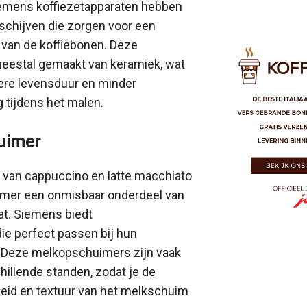
iemens koffiezetapparaten hebben
chijven die zorgen voor een
 van de koffiebonen. Deze
meestal gemaakt van keramiek, wat
gere levensduur en minder
 tijdens het malen.
uimer
s van cappuccino en latte macchiato
imer een onmisbaar onderdeel van
at. Siemens biedt
e perfect passen bij hun
. Deze melkopschuimers zijn vaak
hillende standen, zodat je de
id en textuur van het melkschuim