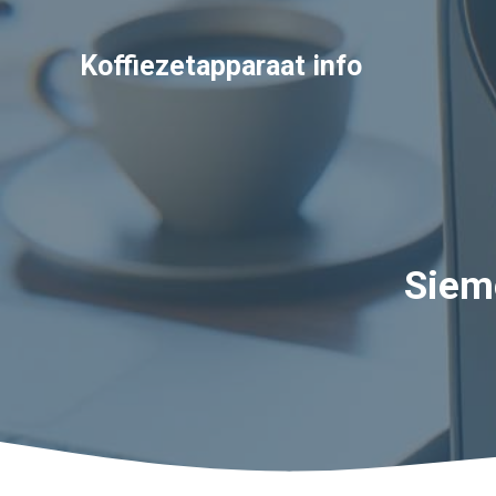
Ga
naar
Koffiezetapparaat info
de
inhoud
Siem