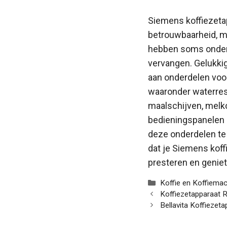
Siemens koffiezetap
betrouwbaarheid, m
hebben soms onder
vervangen. Gelukki
aan onderdelen voor
waaronder waterrese
maalschijven, mel
bedieningspanelen
deze onderdelen te
dat je Siemens koffi
presteren en geniete
Categorieën
Koffie en Koffiema
Koffiezetapparaat 
Bellavita Koffiezet