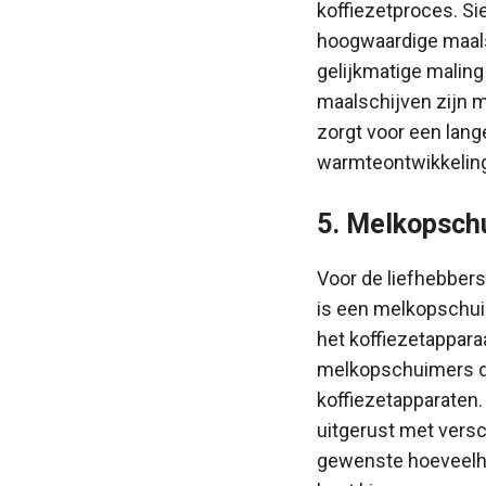
koffiezetproces. S
hoogwaardige maals
gelijkmatige maling
maalschijven zijn 
zorgt voor een lan
warmteontwikkeling
5. Melkopsch
Voor de liefhebber
is een melkopschu
het koffiezetappara
melkopschuimers di
koffiezetapparaten
uitgerust met versc
gewenste hoeveelhe