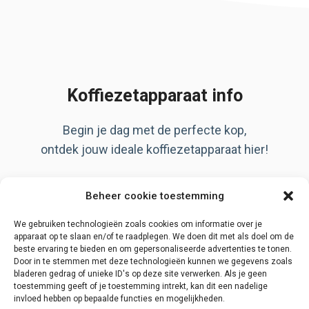
Koffiezetapparaat info
Begin je dag met de perfecte kop,
ontdek jouw ideale koffiezetapparaat hier!
Artikelen
Beheer cookie toestemming
Over ons
Privacy Policy
We gebruiken technologieën zoals cookies om informatie over je
apparaat op te slaan en/of te raadplegen. We doen dit met als doel om de
beste ervaring te bieden en om gepersonaliseerde advertenties te tonen.
Door in te stemmen met deze technologieën kunnen we gegevens zoals
bladeren gedrag of unieke ID's op deze site verwerken. Als je geen
Disclaimer
toestemming geeft of je toestemming intrekt, kan dit een nadelige
invloed hebben op bepaalde functies en mogelijkheden.
Contact