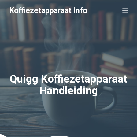
Ga
Koffiezetapparaat info
Me
naar
de
inhoud
Quigg Koffiezetapparaat
Handleiding