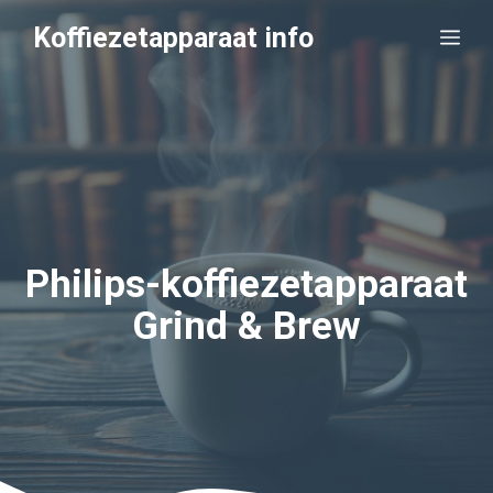
Ga
Koffiezetapparaat info
Me
naar
de
inhoud
Philips-koffiezetapparaat
Grind & Brew