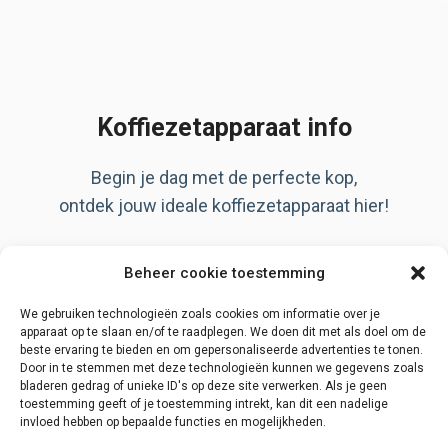
Koffiezetapparaat info
Begin je dag met de perfecte kop,
ontdek jouw ideale koffiezetapparaat hier!
Artikelen
Beheer cookie toestemming
Over ons
Privacy Policy
We gebruiken technologieën zoals cookies om informatie over je
apparaat op te slaan en/of te raadplegen. We doen dit met als doel om de
beste ervaring te bieden en om gepersonaliseerde advertenties te tonen.
Door in te stemmen met deze technologieën kunnen we gegevens zoals
bladeren gedrag of unieke ID's op deze site verwerken. Als je geen
Disclaimer
toestemming geeft of je toestemming intrekt, kan dit een nadelige
invloed hebben op bepaalde functies en mogelijkheden.
Contact