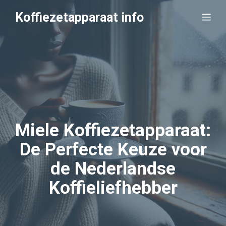
Ga
Koffiezetapparaat info
Me
naar
de
inhoud
Miele Koffiezetapparaat:
De Perfecte Keuze voor
de Nederlandse
Koffieliefhebber