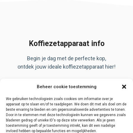
Koffiezetapparaat info
Begin je dag met de perfecte kop,
ontdek jouw ideale koffiezetapparaat hier!
Artikelen
Beheer cookie toestemming
Over ons
Privacy Policy
We gebruiken technologieën zoals cookies om informatie over je
apparaat op te slaan en/of te raadplegen. We doen dit met als doel om de
beste ervaring te bieden en om gepersonaliseerde advertenties te tonen.
Door in te stemmen met deze technologieën kunnen we gegevens zoals
bladeren gedrag of unieke ID's op deze site verwerken. Als je geen
Disclaimer
toestemming geeft of je toestemming intrekt, kan dit een nadelige
invloed hebben op bepaalde functies en mogelijkheden.
Contact