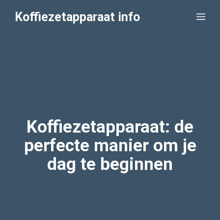
Ga
Koffiezetapparaat info
Me
naar
de
inhoud
Koffiezetapparaat: de
perfecte manier om je
dag te beginnen