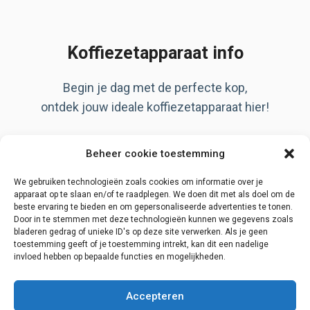
Koffiezetapparaat info
Begin je dag met de perfecte kop,
ontdek jouw ideale koffiezetapparaat hier!
Artikelen
Beheer cookie toestemming
Over ons
Privacy Policy
We gebruiken technologieën zoals cookies om informatie over je
apparaat op te slaan en/of te raadplegen. We doen dit met als doel om de
beste ervaring te bieden en om gepersonaliseerde advertenties te tonen.
Door in te stemmen met deze technologieën kunnen we gegevens zoals
bladeren gedrag of unieke ID's op deze site verwerken. Als je geen
Disclaimer
toestemming geeft of je toestemming intrekt, kan dit een nadelige
invloed hebben op bepaalde functies en mogelijkheden.
Contact
Begin zoektocht
Accepteren