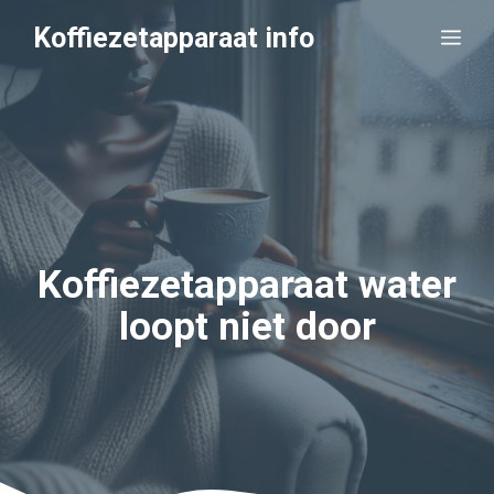
Ga
Koffiezetapparaat info
Me
naar
de
inhoud
Koffiezetapparaat water
loopt niet door