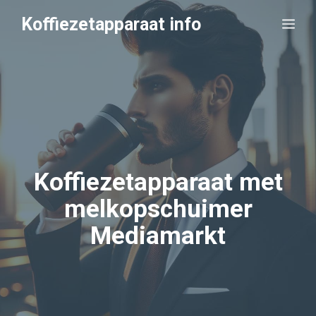
Ga
Koffiezetapparaat info
Me
naar
de
inhoud
Koffiezetapparaat met
melkopschuimer
Mediamarkt