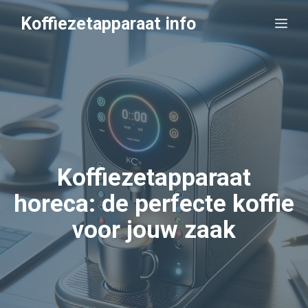
Ga
Koffiezetapparaat info
Me
naar
de
inhoud
Koffiezetapparaat
horeca: de perfecte koffie
voor jouw zaak