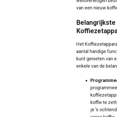
weloverwogen besli
van een nieuw koffi
Belangrijkste
Koffiezetapp
Het Koffiezetappar
aantal handige funct
kunt genieten van ee
enkele van de bela
Programmee
programmeerb
koffiezetapp
koffie te zet
je ’s ochten
verse koffie.