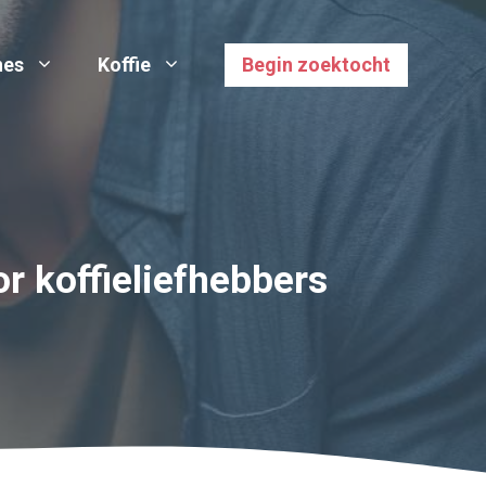
nes
Koffie
Begin zoektocht
r koffieliefhebbers