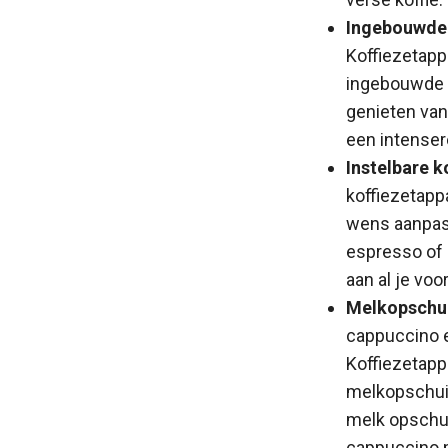
Ingebouwde 
Koffiezetapp
ingebouwde k
genieten van
een intense
Instelbare k
koffiezetappa
wens aanpass
espresso of e
aan al je vo
Melkopschu
cappuccino e
Koffiezetap
melkopschui
melk opschu
cappuccino 