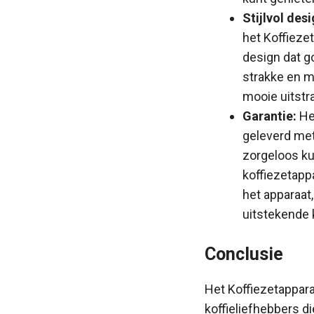
Stijlvol desi
het Koffieze
design dat g
strakke en m
mooie uitstra
Garantie:
He
geleverd met
zorgeloos ku
koffiezetapp
het apparaat
uitstekende 
Conclusie
Het Koffiezetappar
koffieliefhebbers di