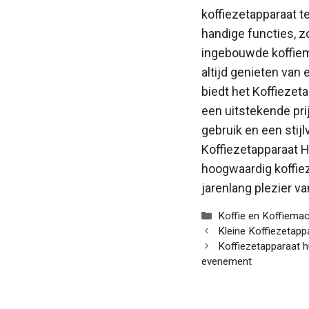
koffiezetapparaat te
handige functies, 
ingebouwde koffiem
altijd genieten van 
biedt het Koffieze
een uitstekende pri
gebruik en een stij
Koffiezetapparaat 
hoogwaardig koffiez
jarenlang plezier va
Categorieën
Koffie en Koffiema
Kleine Koffiezetap
Koffiezetapparaat h
evenement