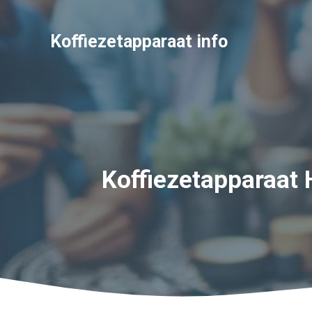
Ga
naar
Koffiezetapparaat info
de
inhoud
Koffiezetapparaat 