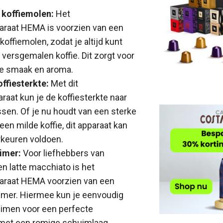
koffiemolen:
Het
araat HEMA is voorzien van een
offiemolen, zodat je altijd kunt
 versgemalen koffie. Dit zorgt voor
re smaak en aroma.
offiesterkte:
Met dit
raat kun je de koffiesterkte naar
en. Of je nu houdt van een sterke
en milde koffie, dit apparaat kan
orkeuren voldoen.
imer:
Voor liefhebbers van
n latte macchiato is het
paraat HEMA voorzien van een
mer. Hiermee kun je eenvoudig
imen voor een perfecte
met een romige schuimlaag.