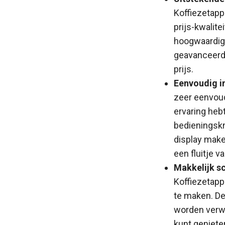
Koffiezetapp
prijs-kwalite
hoogwaardig 
geavanceerde
prijs.
Eenvoudig in
zeer eenvoud
ervaring hebt
bedieningskn
display make
een fluitje v
Makkelijk s
Koffiezetapp
te maken. D
worden verwij
kunt geniete