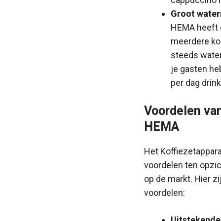
Groot water
HEMA heeft e
meerdere kop
steeds water 
je gasten he
per dag drink
Voordelen van
HEMA
Het Koffiezetappar
voordelen ten opzi
op de markt. Hier zi
voordelen:
Uitstekende 