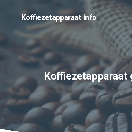
Ga
naar
Koffiezetapparaat info
de
inhoud
Koffiezetapparaat