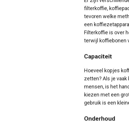
Er zijn verschillen
filterkoffie, koffie
tevoren welke metho
een koffiezetapparaa
Filterkoffie is ove
terwijl koffiebonen 
Capaciteit
Hoeveel kopjes koffi
zetten? Als je vaak
mensen, is het hand
kiezen met een grot
gebruik is een klein
Onderhoud