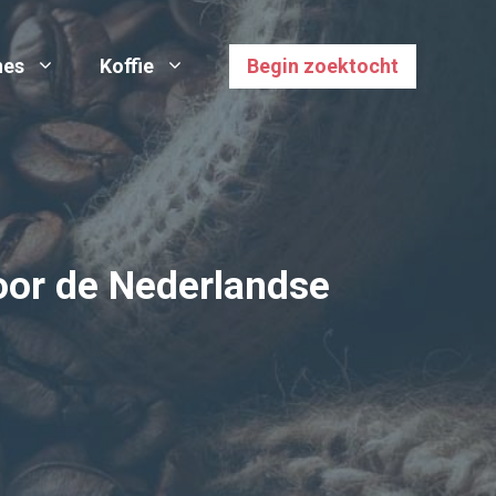
nes
Koffie
Begin zoektocht
oor de Nederlandse