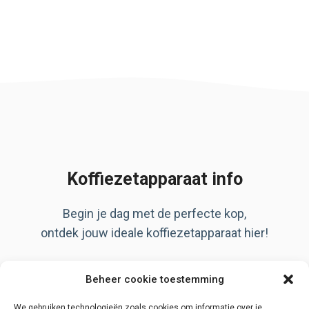
Koffiezetapparaat info
Begin je dag met de perfecte kop,
ontdek jouw ideale koffiezetapparaat hier!
Artikelen
Beheer cookie toestemming
Over ons
Privacy Policy
We gebruiken technologieën zoals cookies om informatie over je