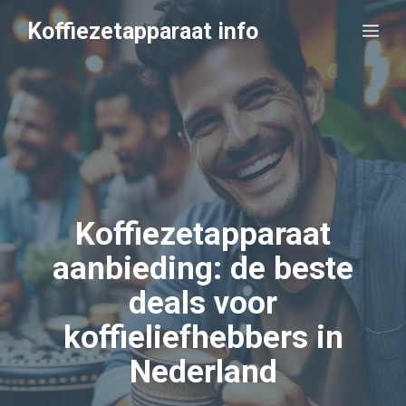
Ga
Koffiezetapparaat info
Me
naar
de
inhoud
Koffiezetapparaat
aanbieding: de beste
deals voor
koffieliefhebbers in
Nederland