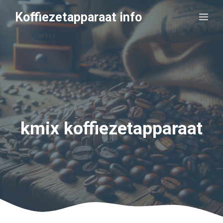
Ga
Koffiezetapparaat info
Me
naar
de
inhoud
kmix koffiezetapparaat