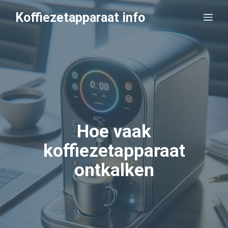
Ga
Koffiezetapparaat info
Me
naar
de
inhoud
Hoe vaak
koffiezetapparaat
ontkalken