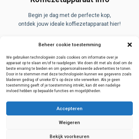
Begin je dag met de perfecte kop,
ontdek jouw ideale koffiezetapparaat hier!
Artikelen
Beheer cookie toestemming
Over ons
Privacy Policy
We gebruiken technologieën zoals cookies om informatie over je
apparaat op te slaan en/of te raadplegen. We doen dit met als doel om de
beste ervaring te bieden en om gepersonaliseerde advertenties te tonen.
Door in te stemmen met deze technologieën kunnen we gegevens zoals
bladeren gedrag of unieke ID's op deze site verwerken. Als je geen
Disclaimer
toestemming geeft of je toestemming intrekt, kan dit een nadelige
invloed hebben op bepaalde functies en mogelijkheden.
Contact
Begin zoektocht
Accepteren
Weigeren
Bekijk voorkeuren
© 2026 Koffiezetapparaat info
• Gebouwd met