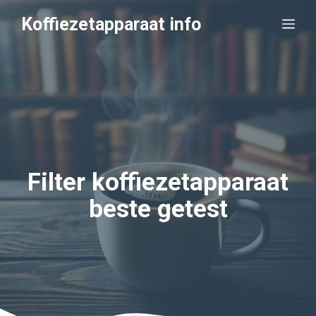
Ga
Koffiezetapparaat info
Me
naar
de
inhoud
Filter koffiezetapparaat
beste getest