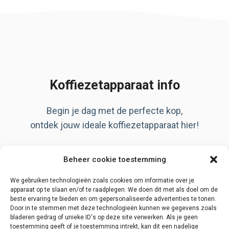
Koffiezetapparaat info
Begin je dag met de perfecte kop,
ontdek jouw ideale koffiezetapparaat hier!
Artikelen
Beheer cookie toestemming
Over ons
Privacy Policy
We gebruiken technologieën zoals cookies om informatie over je
apparaat op te slaan en/of te raadplegen. We doen dit met als doel om de
beste ervaring te bieden en om gepersonaliseerde advertenties te tonen.
Door in te stemmen met deze technologieën kunnen we gegevens zoals
bladeren gedrag of unieke ID's op deze site verwerken. Als je geen
Disclaimer
toestemming geeft of je toestemming intrekt, kan dit een nadelige