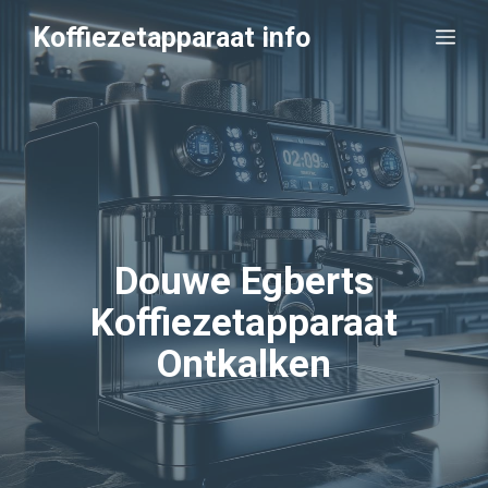
Ga
Koffiezetapparaat info
Me
naar
de
inhoud
Douwe Egberts
Koffiezetapparaat
Ontkalken