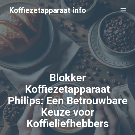
Ga
Koffiezetapparaat info
Me
naar
de
inhoud
Blokker
Koffiezetapparaat
Philips: Een Betrouwbare
Keuze voor
Koffieliefhebbers