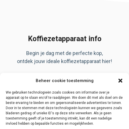
Koffiezetapparaat info
Begin je dag met de perfecte kop,
ontdek jouw ideale koffiezetapparaat hier!
Artikelen
Beheer cookie toestemming
Over ons
Privacy Policy
We gebruiken technologieën zoals cookies om informatie over je
apparaat op te slaan en/of te raadplegen. We doen dit met als doel om de
beste ervaring te bieden en om gepersonaliseerde advertenties te tonen.
Door in te stemmen met deze technologieën kunnen we gegevens zoals
bladeren gedrag of unieke ID's op deze site verwerken. Als je geen
Disclaimer
toestemming geeft of je toestemming intrekt, kan dit een nadelige
invloed hebben op bepaalde functies en mogelijkheden.
Contact