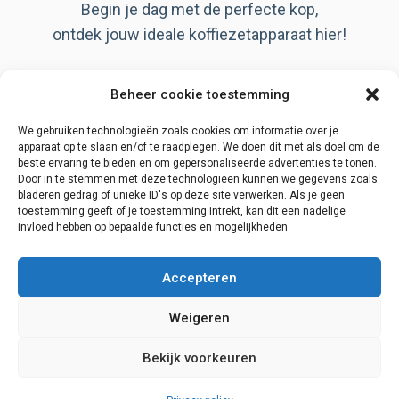
Begin je dag met de perfecte kop,
ontdek jouw ideale koffiezetapparaat hier!
Artikelen
Beheer cookie toestemming
Over ons
Privacy Policy
We gebruiken technologieën zoals cookies om informatie over je
apparaat op te slaan en/of te raadplegen. We doen dit met als doel om de
beste ervaring te bieden en om gepersonaliseerde advertenties te tonen.
Door in te stemmen met deze technologieën kunnen we gegevens zoals
bladeren gedrag of unieke ID's op deze site verwerken. Als je geen
Disclaimer
toestemming geeft of je toestemming intrekt, kan dit een nadelige
invloed hebben op bepaalde functies en mogelijkheden.
Contact
Begin zoektocht
Accepteren
Weigeren
Bekijk voorkeuren
© 2026 Koffiezetapparaat info
• Gebouwd met
GeneratePress