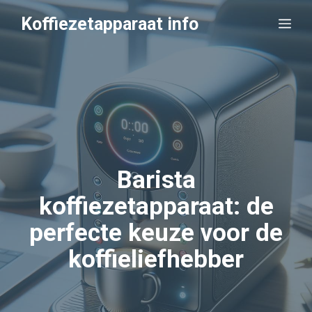
Ga
Koffiezetapparaat info
Me
naar
de
inhoud
Barista
koffiezetapparaat: de
perfecte keuze voor de
koffieliefhebber