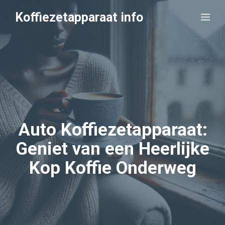
Ga
Koffiezetapparaat info
Me
naar
de
inhoud
Auto Koffiezetapparaat:
Geniet van een Heerlijke
Kop Koffie Onderweg