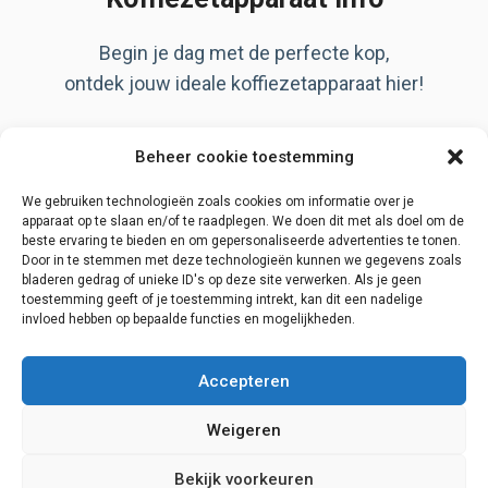
Begin je dag met de perfecte kop,
ontdek jouw ideale koffiezetapparaat hier!
Artikelen
Beheer cookie toestemming
Over ons
Privacy Policy
We gebruiken technologieën zoals cookies om informatie over je
apparaat op te slaan en/of te raadplegen. We doen dit met als doel om de
beste ervaring te bieden en om gepersonaliseerde advertenties te tonen.
Door in te stemmen met deze technologieën kunnen we gegevens zoals
bladeren gedrag of unieke ID's op deze site verwerken. Als je geen
Disclaimer
toestemming geeft of je toestemming intrekt, kan dit een nadelige
invloed hebben op bepaalde functies en mogelijkheden.
Contact
Begin zoektocht
Accepteren
Weigeren
Bekijk voorkeuren
© 2026 Koffiezetapparaat info
• Gebouwd met