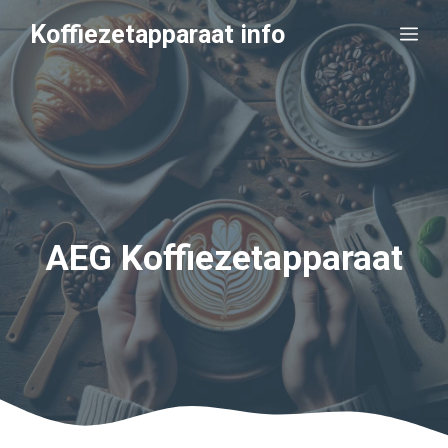
Ga
Koffiezetapparaat info
Me
naar
de
inhoud
AEG Koffiezetapparaat