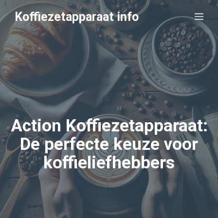
Ga
Koffiezetapparaat info
Me
naar
de
inhoud
Action Koffiezetapparaat:
De perfecte keuze voor
koffieliefhebbers