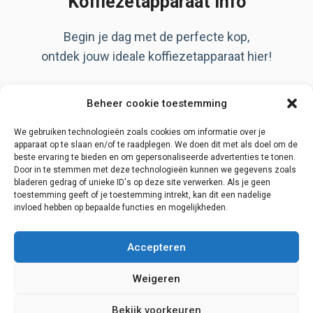
Koffiezetapparaat info
Begin je dag met de perfecte kop,
ontdek jouw ideale koffiezetapparaat hier!
Artikelen
Beheer cookie toestemming
Over ons
Privacy Policy
We gebruiken technologieën zoals cookies om informatie over je
apparaat op te slaan en/of te raadplegen. We doen dit met als doel om de
beste ervaring te bieden en om gepersonaliseerde advertenties te tonen.
Door in te stemmen met deze technologieën kunnen we gegevens zoals
bladeren gedrag of unieke ID's op deze site verwerken. Als je geen
Disclaimer
toestemming geeft of je toestemming intrekt, kan dit een nadelige
invloed hebben op bepaalde functies en mogelijkheden.
Contact
Begin zoektocht
Accepteren
Weigeren
Bekijk voorkeuren
© 2026 Koffiezetapparaat info
• Gebouwd met