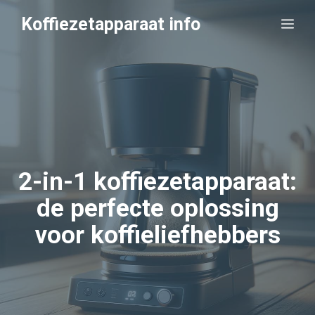
Ga
Koffiezetapparaat info
Me
naar
de
inhoud
2-in-1 koffiezetapparaat:
de perfecte oplossing
voor koffieliefhebbers